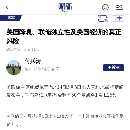
博客
T中
美国降息、联储独立性及美国经济的真正
风险
2020年03月05日 11:42
付兵涛
＋关注
＋关注
银行业资深研究员
美联储主席鲍威尔于当地时间
3
月
3
日出人意料地举行新闻
发布会，宣布降低联邦基金利率
50
个基点至
1%-1.25%
。
美联储官方网站
3
月
日上午
点
发了一个非常简短的公开操作委
3
10
员声明：