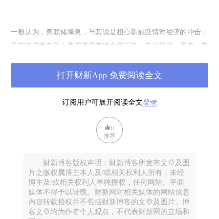
一般认为，美联储降息，与其说是担心新冠疫情对经济的冲击，
毋宁说是意在阻止美国股市继续大幅下跌。在此前的一周中，美
国道指跌幅超过
10%
。原因很简单，美国虽然华盛顿州新冠确诊
病例较多，但是全国来看确诊感染人数并不多，川普也一再强调
打开财新App 免费阅读全文
整体风险可控，对经济基本面的影响更是远没有显现。从低频数
GDP
2
据看，就业、
增速都表现正常。从高频数据看，
月美国供应
订阅用户可展开阅读全文
登录
PMI
50.1%
50%
管理协会制造业
为
，环比略有回落，但仍在
的强弱
分界线之上，比日本、欧元区都高，更是远高于中国
0
推荐
35.7%
（
）。美联储的声明自己也说，美国经济仍然强劲
economy remain strong
（
）。
财新博客版权声明：财新博客所发布文章及图
片之版权属博主本人及/或相关权利人所有，未经
博主及/或相关权利人单独授权，任何网站、平面
媒体不得予以转载。财新网对相关媒体的网站信息
只可惜，投资者资本市场并不领情，在美联储如此强势反应下，
3
内容转载授权并不包括财新博客的文章及图片。博
3
月
日美股延续了震荡走势，美三大股指窄幅高开后快速下探跌幅
客文章均为作者个人观点，不代表财新网的立场和