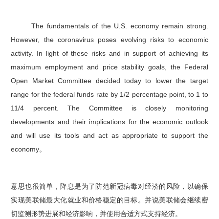
The fundamentals of the U.S. economy remain strong.
However, the coronavirus poses evolving risks to economic
activity. In light of these risks and in support of achieving its
maximum employment and price stability goals, the Federal
Open Market Committee decided today to lower the target
range for the federal funds rate by 1/2 percentage point, to 1 to
11/4 percent. The Committee is closely monitoring
developments and their implications for the economic outlook
and will use its tools and act as appropriate to support the
economy
。
意思也很简单，降息是为了防范新冠病毒对经济的风险，以确保
实现美联储最大化就业和价格稳定的目标。并说美联储会继续密
切监测形势进展和经济影响，并使用合适方式支持经济。