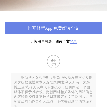
点的幅度保持连续回升态势，按照这种趋势预计全
年增速为13.2%。背后的带动因素，除了基数效
应，一是餐饮消费增速自5月份以来连续6个月回
升，二是汽车销售在经历了前两年的个位数低增长
打开财新App 免费阅读全文
后，今年保持两位数增速，且持续回升。
订阅用户可展开阅读全文
登录
CPI
涨幅微升，全年预计上涨
2.7%
。10月份CPI同
比上涨3.2%，环比上涨0.1%。同比涨幅比上月提高
0
0.1个百分点，主要是翘尾因素比上月高0.1个百分
推荐
点，新涨价因素与上月持平。 10份CPI新涨价因素
（环比涨幅）略高于近三年平均水平，主要受旅游
财新博客版权声明：财新博客所发布文章及图
价格在9、10月份上涨影响（《旅游法》推高旅行
片之版权属博主本人及/或相关权利人所有，未经
社收费，而这是CPI中旅游价格指数的主要成
博主及/或相关权利人单独授权，任何网站、平面
媒体不得予以转载。财新网对相关媒体的网站信息
份）。总的分析，由于PPI降幅扩大，而且预计11
内容转载授权并不包括财新博客的文章及图片。博
月份还有可能继续扩大（国际大宗商品价格总体下
客文章均为作者个人观点，不代表财新网的立场和
观点。
降），因此预计剩下两个月CPI平均涨幅应该不会