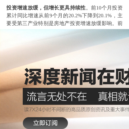
投资增速放缓，但增长更具持续性
。前10个月投资
累计同比增速从前9个月的20.2%下降到20.1%，主
要受第三产业特别是房地产投资增速放缓影响。前
10个月房地产投资增速为19.2%，比前9个月下降了
0.5个百分点，仅此一项就拉低投资增速0.1个百分
点。不过，第二产业投资连续4个月回升，其中制
造业投资增速连续三个月回升，特别是民间投资增
速在经历此前持续下降及7-9三个月持平后今年以来
首次回升（图1）。这或许预示着下半年以来政府
一系列放松管制、扩大准入、增强活力的政策效应
开始显现（李克强总理披露的数据显示，今年第三
季度，全国新设市场主体同比增长了18%，其中民
营企业数量增长了31% ）。
消费连续回升，汽车与餐饮是主力
。今年以来，社
会消费品零售总额累计增速以平均每个月0.1个百分